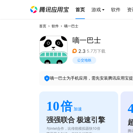
首页
游戏
软件
资
首页
软件
嘀一巴士
嘀一巴士
2.3
5.7万下载
公交地铁
嘀一巴士
为手机应用，需先安装腾讯应用宝提
10
倍
加速
强强联合 极速引擎
与intel合作，比传统模拟器快10倍
腾