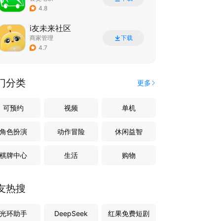
4.8
i友未来社区
商家管理
下载
4.7
门分类
更多
可预约
视频
单机
角色扮演
动作冒险
休闲益智
棋牌中心
生活
购物
友热搜
光环助手
DeepSeek
红果免费短剧