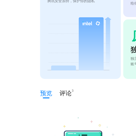
腾讯安全加持，保护你的隐私
给
独
账
3
预览
评论