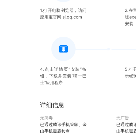
1.打开电脑浏览器，访问
2.
应用宝官网 sj.qq.com
版e
安装
4.点击详情页“安装”按
5.打
钮，下载并安装“
嘀一巴
示畅
士
”应用程序
详细信息
无病毒
无广告
已通过腾讯手机管家、金
已通过腾
山手机毒霸检查
山手机毒