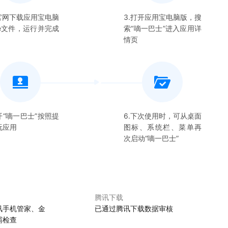
在官网下载应用宝电脑
3.打开应用宝电脑版，搜
xe文件，运行并完成
索“
嘀一巴士
”进入应用详
情页
开“
嘀一巴士
”按照提
6.下次使用时，可从桌面
玩应用
图标、系统栏、菜单再
次启动“
嘀一巴士
”
腾讯下载
讯手机管家、金
已通过腾讯下载数据审核
霸检查