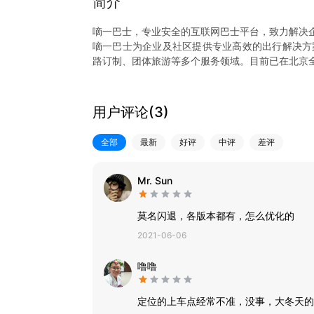
简介
嘀一巴士，专业安全的互联网巴士平台，致力解决
嘀一巴士为企业及社区提供专业高效的出行解决方
路订制、团体旅游等多个服务领域。目前已在北京
【一人一座，舒适直达】
目前拥有近3000辆巴士，为企业、社区、上班族
行高峰，从此坐着上下班。
用户评论(
3
)
【实时定位，省时省心】
手机实时查看车辆位置，掌握出行时间。从此告别
全部
最新
好评
中评
差评
【专属线路，自主定制】
个人发起在线定制线路及乘坐时间，召集同路线小
唤友轻松上下班。
Mr. Sun
【专业司机，安全可靠】
运营车辆全部为自有巴士，多年驾龄司机，驾驶技
莫名闪退，各版本都有，怎么优化的
2021-06-06
噜噜
定位的上车点经常不准，没事，大冬天的