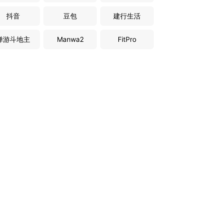
抖音
豆包
建行生活
禅游斗地主
Manwa2
FitPro