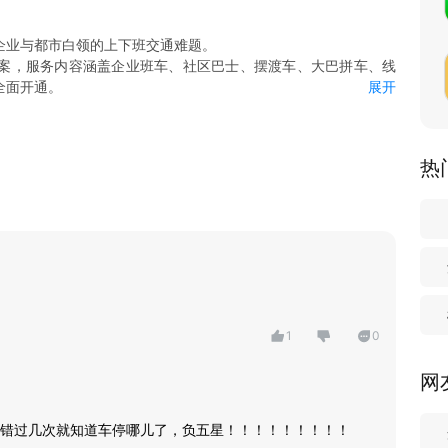
企业与都市白领的上下班交通难题。
案，服务内容涵盖企业班车、社区巴士、摆渡车、大巴拼车、线
全面开通。
展开
等有需求的人群提供上千条线路的班车服务，让您彻底远离拥挤出
热
匆忙追公交，狼狈挤地铁。
伙伴一起申请定制线路，满足额定人数即可开启专属巴士，呼朋
术专业可靠。乘客享有意外险，保障您的出行安全。
1
0
网
错过几次就知道车停哪儿了，负五星！！！！！！！！！