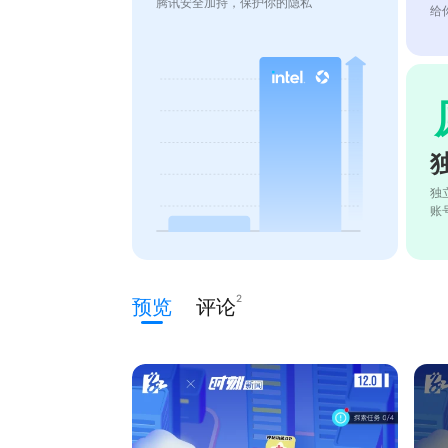
腾讯安全加持，保护你的隐私
给
独
账
2
预览
评论