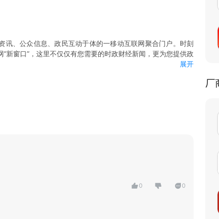
资讯、公众信息、政民互动于体的一移动互联网聚合门户。时刻
网“新窗口”，这里不仅仅有您需要的时政财经新闻，更为您提供政
展开
、财经、房产、汽车、购物等10板块划分，让时刻新闻客户端界
厂
，不论何时何地有建议，都能够及时送达。
0
0